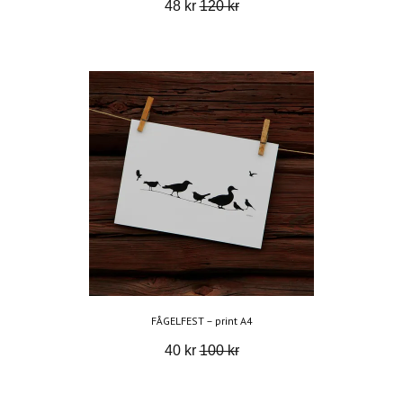
48 kr
120 kr
FÅGELFEST – print A4
40 kr
100 kr