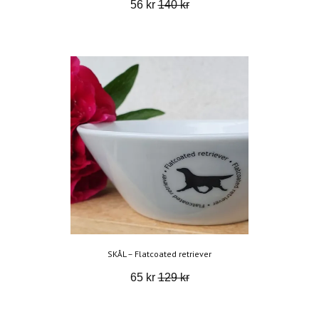
56 kr
140 kr
SKÅL – Flatcoated retriever
65 kr
129 kr