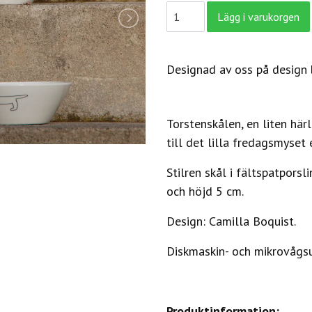
Designad av oss på design b
Torstenskålen, en liten hä
till det lilla fredagsmyset 
Stilren skål i fältspatpors
och höjd 5 cm.
Design: Camilla Boquist.
Diskmaskin- och mikrovågs
Produktinformation: