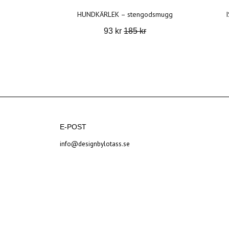
HUNDKÄRLEK – stengodsmugg
93 kr
185 kr
E-POST
info@designbylotass.se