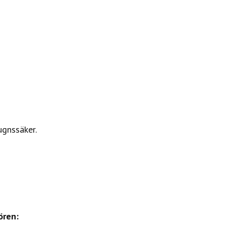
ugnssäker.
ören: