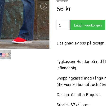
140 kr
56 kr
Designad av oss på design b
Tygkassen Hundar på rad i h
infinner sig!
Shoppingkasse med långa han
å
tervunnen bomull och åter
Design: Camilla Boquist.
Storlek 37x41 cm.