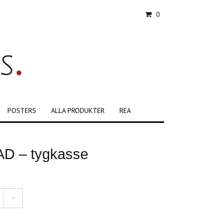
0
POSTERS
ALLA PRODUKTER
REA
D – tygkasse