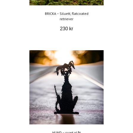
BRICKA – Siluett, flatcoated
retriever
230 kr
HUND – svart plåt