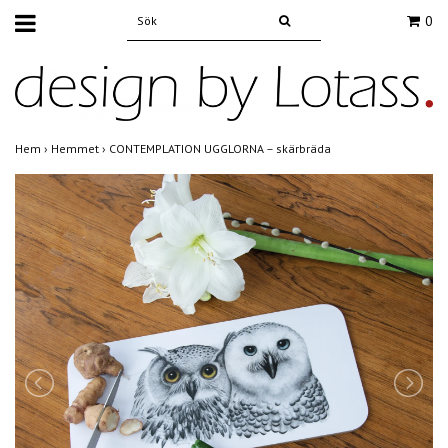
0
Hem
›
Hemmet
›
CONTEMPLATION UGGLORNA – skärbräda