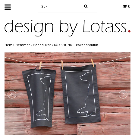
0
Hem
›
Hemmet
›
Handdukar
›
KÖKSHUND – kökshandduk